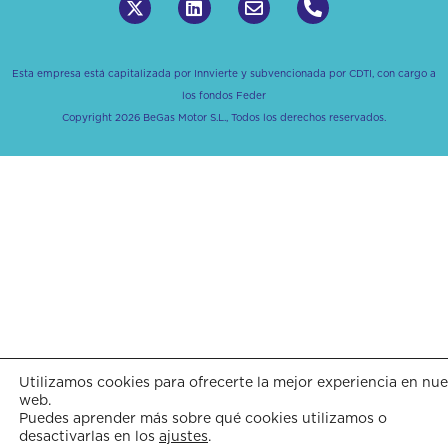
Esta empresa está capitalizada por Innvierte y subvencionada por CDTI, con cargo a
los fondos Feder
Copyright 2026 BeGas Motor S.L., Todos los derechos reservados.
Utilizamos cookies para ofrecerte la mejor experiencia en nue
web.
Puedes aprender más sobre qué cookies utilizamos o
desactivarlas en los
ajustes
.