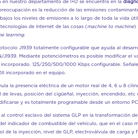
va en nuestro departamento de I+D se encuentra en la
diagno
 preocupación es la reducción de las emisiones contaminante
ajos los niveles de emisiones a lo largo de toda la vida úti
ecnologías de Internet de las cosas (
machine to machine
)
e learning
.
otocolo J1939 totalmente configurable que ayuda al desarr
N/J1939. Mediante potenciómetros es posible modificar el 
incorporado. 125/250/500/1000 Kbps configurable. Señales
DII incorporado en el equipo.
a la presencia eléctrica de un motor real de 4, 6 u 8 cilind
 levas, posición del cigüeñal, inyección, encendido, etc es
ificarse y es totalmente programable desde un entorno PC
 al control esclavo del sistema GLP en la transformación d
l del indicador de combustible del vehículo, que en el caso
 de la inyección, nivel de GLP, electroválvula de carga y f