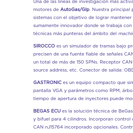
Una de las líneas de investigación más acti
motores de
AutoGas/Glp
. Nuestra principal
sistemas con el objetivo de lograr mantener b
sumamente innovador donde se trabaja con t
técnicas más punteras del ámbito del
machin
SIROCCO
es un simulador de tramas bajo pr
precisen de una fuente fiable de señales CA
un total de más de 150 SPNs. Receptor CAN 
source address, etc. Conector de salida: OB
GASTRONIC
es un equipo compacto que simul
pantalla VGA y parámetros como RPM, árbol de
tiempo de apertura de inyectores puede mod
BEGAS ECU
es la solución técnica de BeGas
y bifuel para 4 cilindros. Incorporan contro
CAN nJ15764 incorporado opcionales. Control