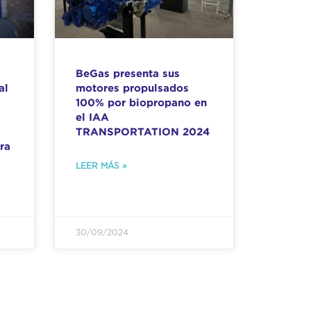
BeGas presenta sus
al
motores propulsados
100% por biopropano en
el IAA
TRANSPORTATION 2024
ra
LEER MÁS »
30/09/2024