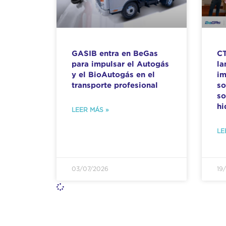
GASIB entra en BeGas
CT
para impulsar el Autogás
l
y el BioAutogás en el
im
transporte profesional
so
so
hi
LEER MÁS »
LE
03/07/2026
19