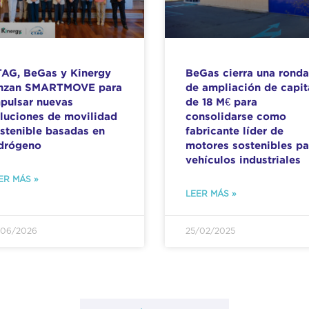
AG, BeGas y Kinergy
BeGas cierra una ronda
anzan SMARTMOVE para
de ampliación de capit
pulsar nuevas
de 18 M€ para
luciones de movilidad
consolidarse como
stenible basadas en
fabricante líder de
drógeno
motores sostenibles pa
vehículos industriales
ER MÁS »
LEER MÁS »
/06/2026
25/02/2025